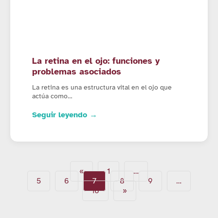
La retina en el ojo: funciones y
problemas asociados
La retina es una estructura vital en el ojo que
actúa como…
Seguir leyendo →
«
1
…
5
6
7
8
9
…
16
»