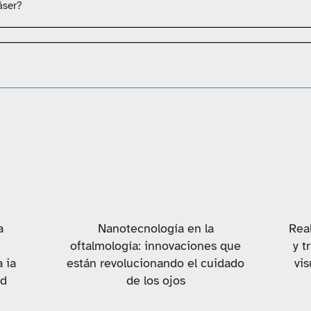
áser?
a
Nanotecnología en la
Real
oftalmología: innovaciones que
y t
 ia
están revolucionando el cuidado
vi
ud
de los ojos