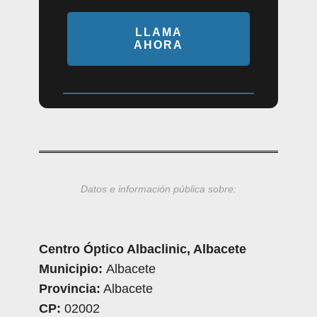
LLAMA
AHORA
Datos e información pública sobre:
Centro Óptico Albaclinic, Albacete
Municipio:
Albacete
Provincia:
Albacete
CP:
02002