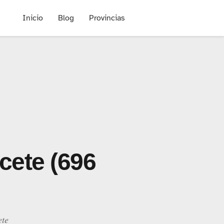
Inicio
Blog
Provincias
acete (696
ete