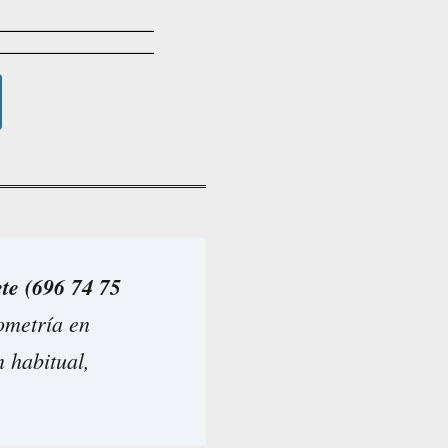
ete (696 74 75
ometría en
n habitual,