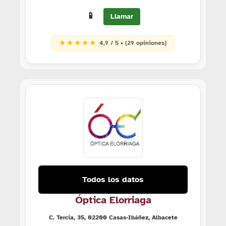
📱
Llamar
★ ★ ★ ★ ★
4,9 / 5 • (29 opiniones)
Todos los datos
Óptica Elorriaga
C. Tercia, 35, 02200 Casas-Ibáñez, Albacete