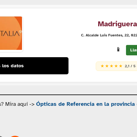
Madriguera
C. Alcalde Luis Fuentes, 22, 0
📱
Lla
 los datos
★ ★ ★ ★ ★
2,1 / 5
s? Mira aquí ->
Ópticas de Referencia en la provincia