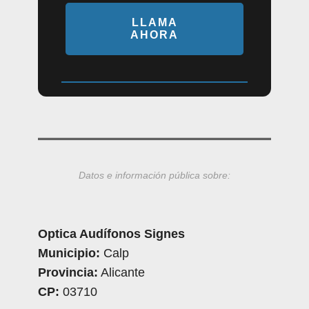
LLAMA
AHORA
Datos e información pública sobre:
Optica Audífonos Signes
Municipio:
Calp
Provincia:
Alicante
CP:
03710