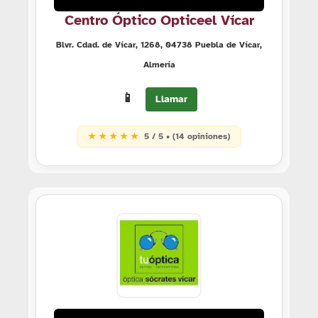
Centro Óptico Opticeel Vícar
Blvr. Cdad. de Vícar, 1268, 04738 Puebla de Vícar,
Almería
📱
Llamar
★ ★ ★ ★ ★
5 / 5 • (14 opiniones)