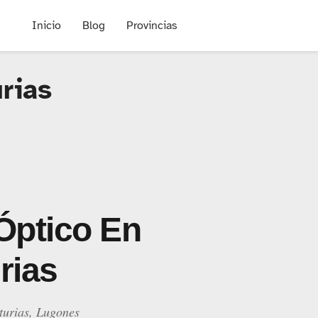
Inicio
Blog
Provincias
rias
 Óptico En
rias
turias, Lugones