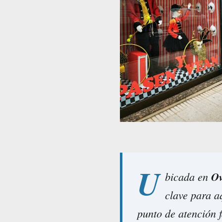
U
bicada en
Ov
clave para a
punto de atención f