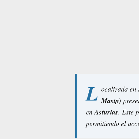
L
ocalizada en
Masip)
presen
en
Asturias
. Este 
permitiendo el acce