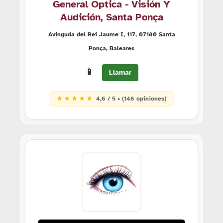
General Óptica - Visión Y
Audición, Santa Ponça
Avinguda del Rei Jaume I, 117, 07180 Santa
Ponça, Baleares
📱
Llamar
★ ★ ★ ★ ★
4,6 / 5 • (146 opiniones)