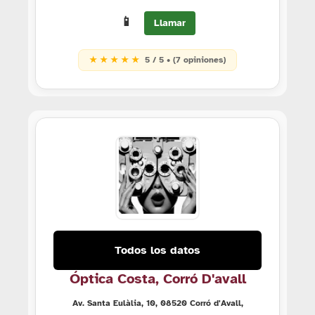
📱
Llamar
★ ★ ★ ★ ★
5 / 5 • (7 opiniones)
Todos los datos
Óptica Costa, Corró D'avall
Av. Santa Eulàlia, 10, 08520 Corró d'Avall,