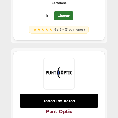
Barcelona
📱
Llamar
★ ★ ★ ★ ★
5 / 5 • (7 opiniones)
Todos los datos
Punt Óptic