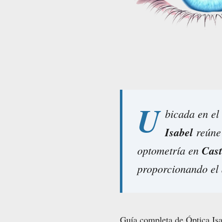
U
bicada en el
Isabel
reúne 
optometría en
Cast
proporcionando el 
Guía completa de Óptica Isa