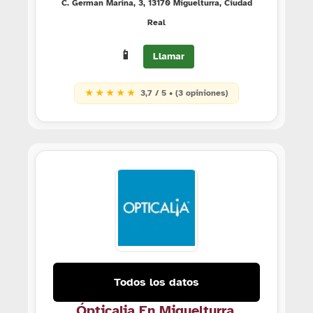
C. German Marina, 3, 13170 Miguelturra, Ciudad
Real
📱
Llamar
★ ★ ★ ★ ★
3,7 / 5 • (3 opiniones)
Todos los datos
Ópticalia En Miguelturra,