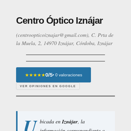
Centro Óptico Iznájar
(centroopticoiznajar@gmail.com), C. Prta de
la Muela, 2, 14970 Iznájar, Córdoba, Iznájar
0/5
★★★★★
• 0 valoraciones
VER OPINIONES EN GOOGLE
U
bicada en
Iznájar
, la
información correspondiente a