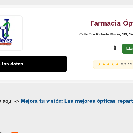
Farmacia Óp
Calle Sta Rafaela Maria, 113, 
📱
Lla
 los datos
★ ★ ★ ★ ★
3,7 / 5
a aquí ->
Mejora tu visión: Las mejores ópticas repar