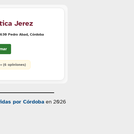
tica Jerez
14630 Pedro Abad, Córdoba
mar
 • (6 opiniones)
tidas por Córdoba
en 2026