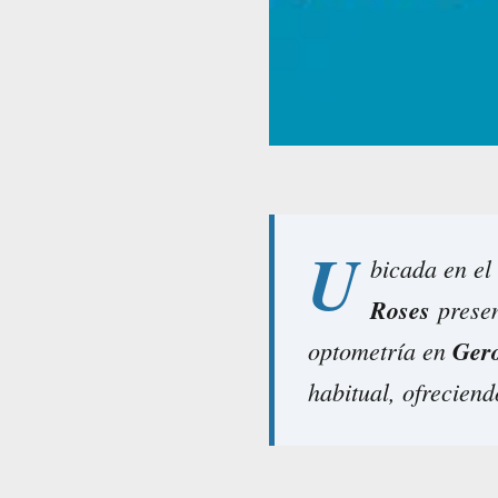
U
bicada en el
Roses
presen
optometría en
Ger
habitual, ofreciend