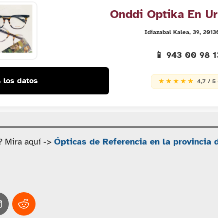
Onddi Optika En Ur
Idiazabal Kalea, 39, 2013
📱 943 00 98 
 los datos
★ ★ ★ ★ ★
4,7 / 5
? Mira aquí ->
Ópticas de Referencia en la provincia