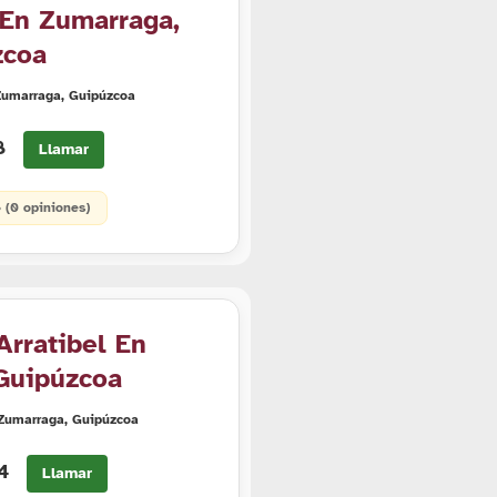
 En Zumarraga,
zcoa
Zumarraga, Guipúzcoa
18
Llamar
• (0 opiniones)
Arratibel En
Guipúzcoa
 Zumarraga, Guipúzcoa
84
Llamar