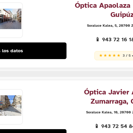
Óptica Apaolaza
Guipú
Soraluce Kalea, 5, 20700 
📱 943 72 16 
 los datos
★ ★ ★ ★ ★
3 / 5 
Óptica Javier 
Zumarraga, 
Soraluce Kalea, 10, 20700
📱 943 72 54 