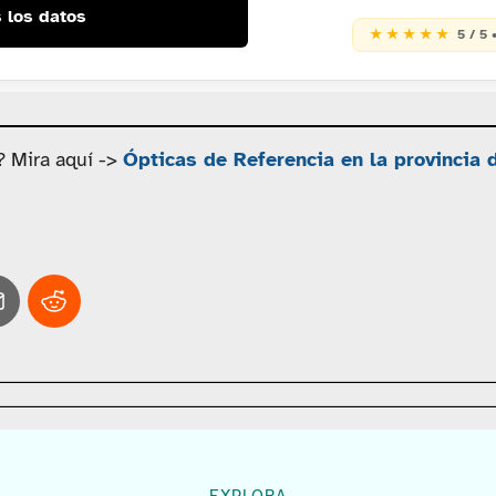
 los datos
★ ★ ★ ★ ★
5 / 5 
? Mira aquí ->
Ópticas de Referencia en la provincia