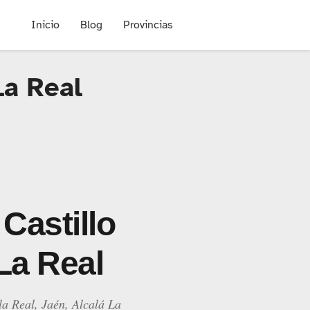
Inicio
Blog
Provincias
La Real
 Castillo
 La Real
la Real, Jaén, Alcalá La