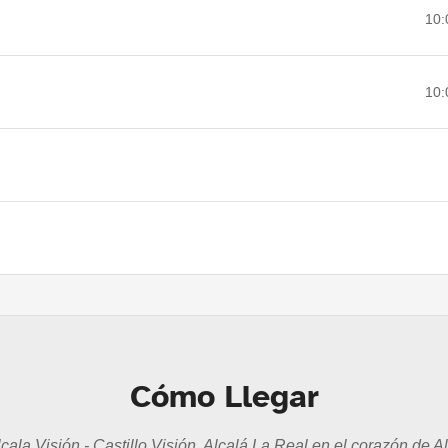
10:
10:
Cómo Llegar
cala Visión - Castillo Visión, Alcalá La Real en el corazón de A