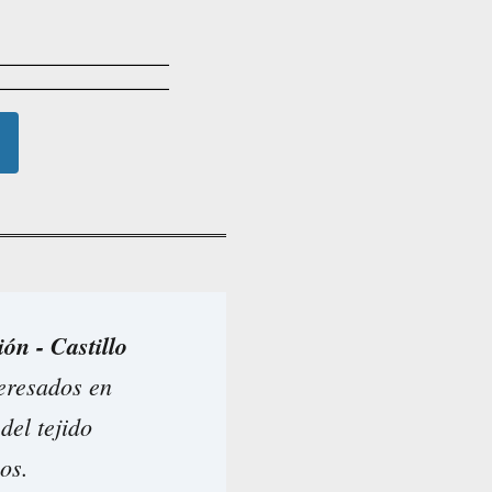
ión - Castillo
teresados en
del tejido
os.