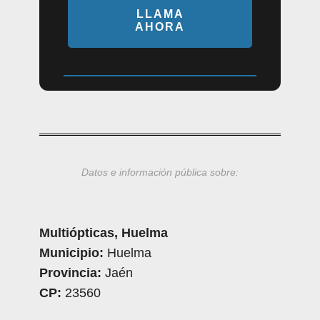
LLAMA
AHORA
Datos e información pública sobre:
Multiópticas, Huelma
Municipio:
Huelma
Provincia:
Jaén
CP:
23560