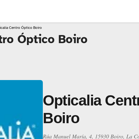
icalia Centro Óptico Boiro
tro Óptico Boiro
Opticalia Cent
Boiro
Rúa Manuel María, 4, 15930 Boiro, La C