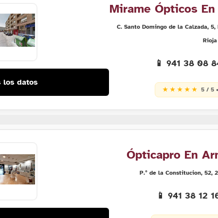
Mirame Ópticos En 
C. Santo Domingo de la Calzada, 5
Rioja
📱 941 38 08 
 los datos
★ ★ ★ ★ ★
5 / 5 
Ópticapro En Ar
P.º de la Constitucion, 52,
📱 941 38 12 