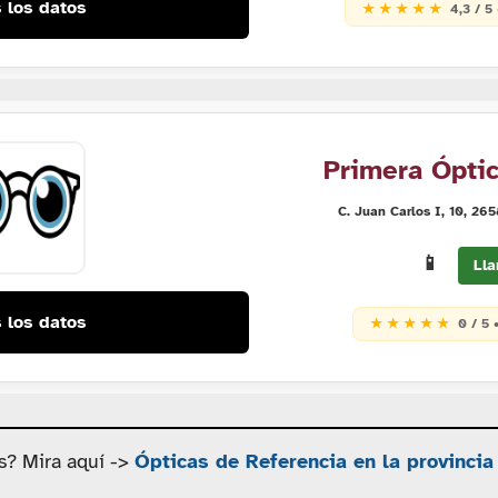
 los datos
★ ★ ★ ★ ★
4,3 / 5
Primera Ópti
C. Juan Carlos I, 10, 26
📱
Lla
 los datos
★ ★ ★ ★ ★
0 / 5 
s? Mira aquí ->
Ópticas de Referencia en la provincia