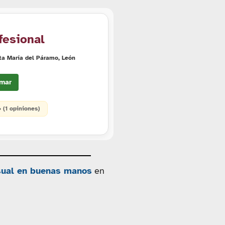
fesional
ta María del Páramo, León
mar
• (1 opiniones)
isual en buenas manos
en