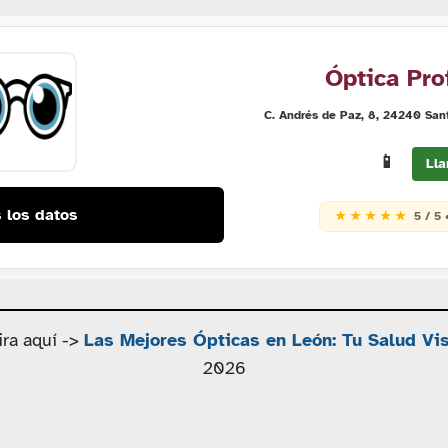
Óptica Pro
C. Andrés de Paz, 8, 24240 San
📱
Lla
 los datos
★ ★ ★ ★ ★
5 / 5 
ira aquí ->
Las Mejores Ópticas en León: Tu Salud V
2026