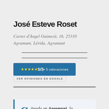
José Esteve Roset
Carrer d'Àngel Guimerà, 16, 25310
Agramunt, Lérida, Agramunt
5/5
★★★★★
• 5 valoraciones
VER OPINIONES EN GOOGLE
ituada en
Agramunt
, la