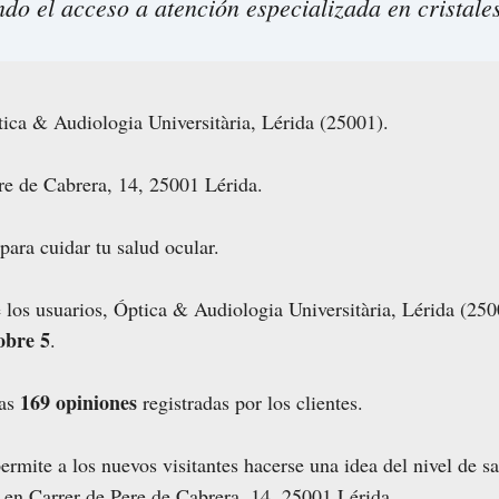
ndo el acceso a atención especializada en cristale
ca & Audiologia Universitària, Lérida (25001).
re de Cabrera, 14, 25001 Lérida.
para cuidar tu salud ocular.
e los usuarios, Óptica & Audiologia Universitària, Lérida (25
obre 5
.
169 opiniones
las
registradas por los clientes.
rmite a los nuevos visitantes hacerse una idea del nivel de s
s en Carrer de Pere de Cabrera, 14, 25001 Lérida.