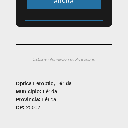
AHORA
Datos e información pública sobre:
Óptica Leroptic, Lérida
Municipio:
Lérida
Provincia:
Lérida
CP:
25002