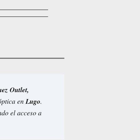
aez Outlet,
óptica en
Lugo
.
ndo el acceso a