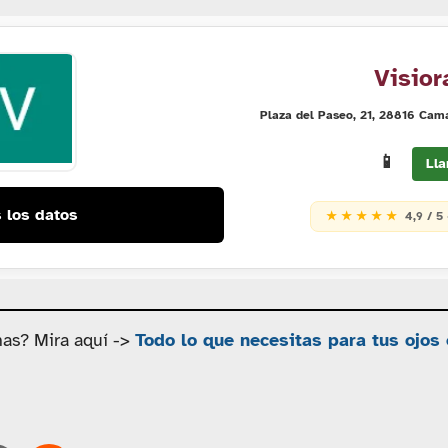
Visio
Plaza del Paseo, 21, 28816 Cam
📱
Lla
 los datos
★ ★ ★ ★ ★
4,9 / 5
nas? Mira aquí ->
Todo lo que necesitas para tus ojos