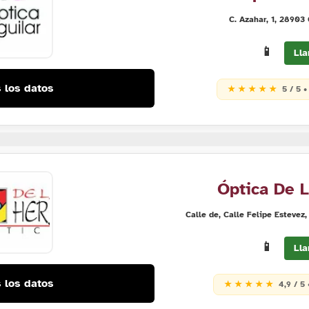
C. Azahar, 1, 28903
📱
Lla
 los datos
★ ★ ★ ★ ★
5 / 5 •
Óptica De 
Calle de, Calle Felipe Estevez
📱
Lla
 los datos
★ ★ ★ ★ ★
4,9 / 5