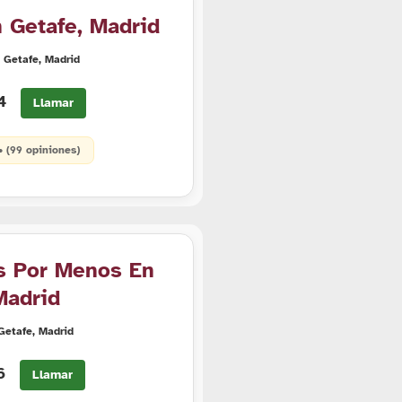
 Getafe, Madrid
3 Getafe, Madrid
04
Llamar
 • (99 opiniones)
s Por Menos En
Madrid
 Getafe, Madrid
06
Llamar