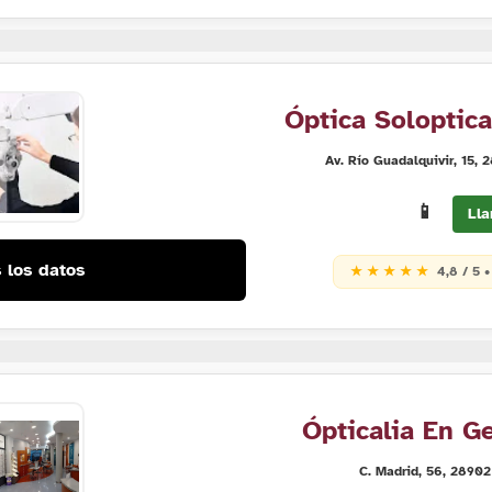
Óptica Soloptica
Av. Río Guadalquivir, 15,
📱
Lla
 los datos
★ ★ ★ ★ ★
4,8 / 5 
Ópticalia En G
C. Madrid, 56, 28902