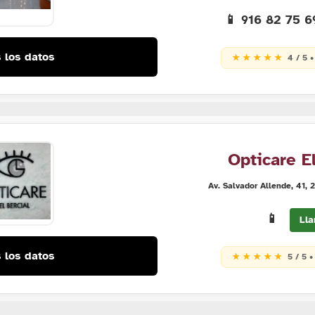
📱 916 82 75 
 los datos
★ ★ ★ ★ ★
4 / 5 •
Opticare El
Av. Salvador Allende, 41,
📱
Lla
 los datos
★ ★ ★ ★ ★
5 / 5 