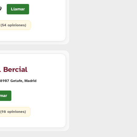
69
Llamar
 (54 opiniones)
 Bercial
 28907 Getafe, Madrid
mar
• (98 opiniones)