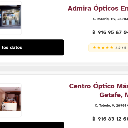
Admira Ópticos En
C. Madrid, 119, 2890
📱 916 95 87 
 los datos
★ ★ ★ ★ ★
4,9 / 5
Centro Óptico Má
Getafe, 
C. Toledo, 9, 28901
📱 916 83 12 