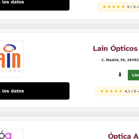
 los datos
★ ★ ★ ★ ★
5 / 5 
Lain Ópticos
C. Madrid, 96, 28902
📱
Lla
 los datos
★ ★ ★ ★ ★
4,1 / 5 
Óptica A