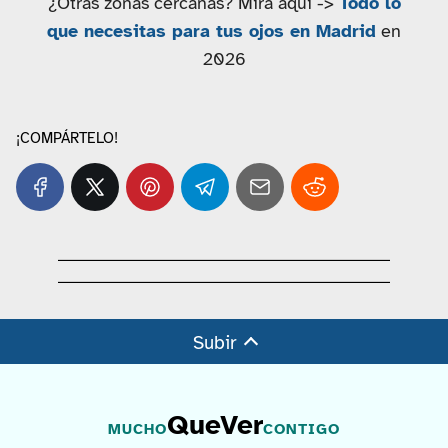
¿Otras zonas cercanas? Mira aquí ->
Todo lo
que necesitas para tus ojos en Madrid
en
2026
¡COMPÁRTELO!
Subir
QueVer
MUCHO
CONTIGO