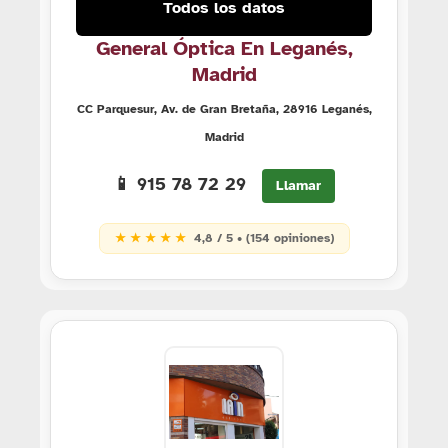
Todos los datos
General Óptica En Leganés,
Madrid
CC Parquesur, Av. de Gran Bretaña, 28916 Leganés,
Madrid
📱 915 78 72 29
Llamar
★ ★ ★ ★ ★
4,8 / 5 • (154 opiniones)