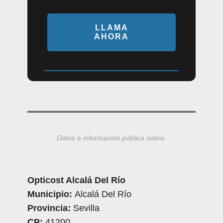
LLAMA
AHORA
Datos e información pública sobre:
Opticost Alcalá Del Río
Municipio:
Alcalá Del Río
Provincia:
Sevilla
CP:
41200