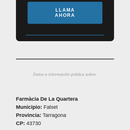
LLAMA
AHORA
Datos e información pública sobre:
Farmàcia De La Quartera
Municipio:
Falset
Provincia:
Tarragona
CP:
43730