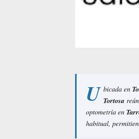
U
bicada en
To
Tortosa
reúne
optometría en
Tar
habitual, permitien