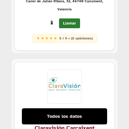
Carrer de Julián Ribera, 32, 46740 Carcaixent,
Valencia
📱
Llamar
★ ★ ★ ★ ★
5 / 5 • (8 opiniones)
Todos los datos
Claravisión Carcaixent