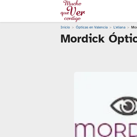
Inicio
Ópticas en Valencia
L'eliana
Mor
Mordick Ópti