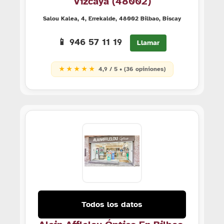
Vizcaya (48002)
Salou Kalea, 4, Errekalde, 48002 Bilbao, Biscay
📱 946 57 11 19
Llamar
★ ★ ★ ★ ★
4,9 / 5 • (36 opiniones)
Todos los datos