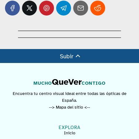
Médical Óptica, Urkixo Zumarkalea,
Bilbao, Vizcaya
Ver ficha →
Subir
QueVer
MUCHO
CONTIGO
Encuentra tu centro visual ideal entre todas las ópticas de
España.
Miller & Marc En Bilbao, Vizcaya
--> Mapa del sitio <--
Ver ficha →
EXPLORA
Inicio