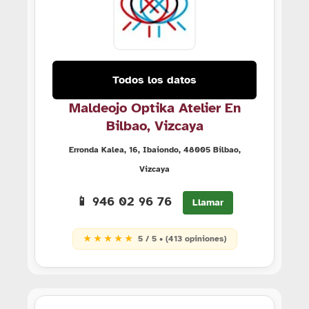
Todos los datos
Maldeojo Optika Atelier En
Bilbao, Vizcaya
Erronda Kalea, 16, Ibaiondo, 48005 Bilbao,
Vizcaya
📱 946 02 96 76
Llamar
★ ★ ★ ★ ★
5 / 5 • (413 opiniones)