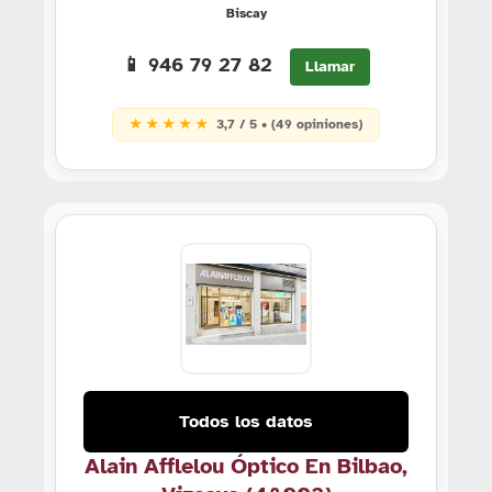
Biscay
📱 946 79 27 82
Llamar
★ ★ ★ ★ ★
3,7 / 5 • (49 opiniones)
Todos los datos
Alain Afflelou Óptico En Bilbao,