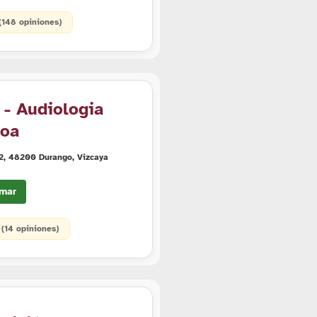
 (148 opiniones)
 - Audiologia
roa
22, 48200 Durango, Vizcaya
mar
• (14 opiniones)