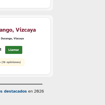
rango, Vizcaya
0 Durango, Vizcaya
71
Llamar
 • (16 opiniones)
os destacados
en 2026