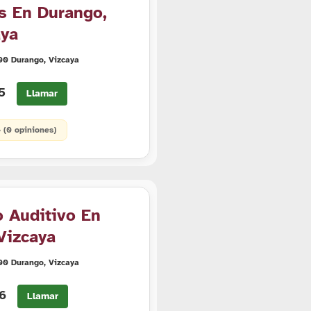
as En Durango,
aya
00 Durango, Vizcaya
85
Llamar
• (0 opiniones)
o Auditivo En
Vizcaya
00 Durango, Vizcaya
86
Llamar