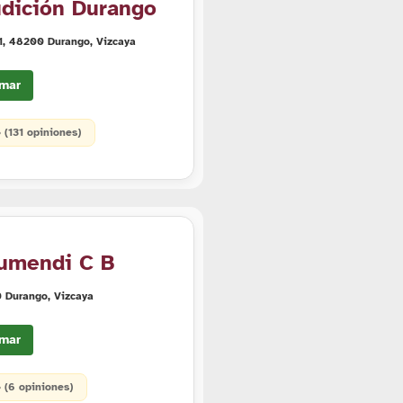
udición Durango
1, 48200 Durango, Vizcaya
mar
• (131 opiniones)
lumendi C B
0 Durango, Vizcaya
mar
• (6 opiniones)