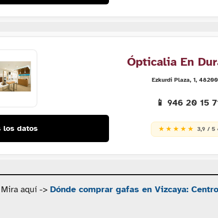
Ópticalia En Du
Ezkurdi Plaza, 1, 4820
📱 946 20 15 
 los datos
★ ★ ★ ★ ★
3,9 / 5
 Mira aquí ->
Dónde comprar gafas en Vizcaya: Centr