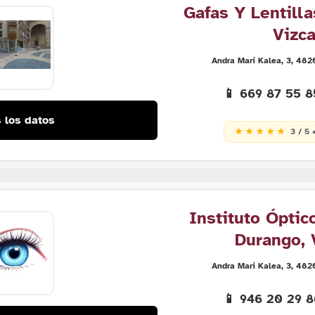
Gafas Y Lentill
Vizc
Andra Mari Kalea, 3, 482
📱 669 87 55 
 los datos
★ ★ ★ ★ ★
3 / 5 
Instituto Óptic
Durango, 
Andra Mari Kalea, 3, 482
📱 946 20 29 