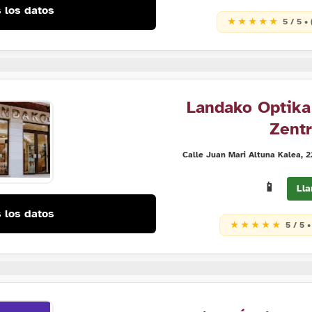
 los datos
★ ★ ★ ★ ★
5 / 5 •
Landako Optika
Zent
Calle Juan Mari Altuna Kalea, 
📱
Lla
 los datos
★ ★ ★ ★ ★
5 / 5 