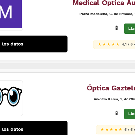
Medical Óptica A
Plaza Madalena, C. de Ermodo, 
📱
Lla
 los datos
★ ★ ★ ★ ★
4,1 / 5 
Óptica Gazte
Arkotxa Kalea, 1, 4820
📱
Lla
 los datos
★ ★ ★ ★ ★
5 / 5 