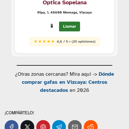
Óptica Sopelana
Ripa, 1, 48600 Moreaga, Vizcaya
📱
Llamar
★ ★ ★ ★ ★
4,6 / 5 • (25 opiniones)
¿Otras zonas cercanas? Mira aquí ->
Dónde
comprar gafas en Vizcaya: Centros
destacados
en 2026
¡COMPÁRTELO!