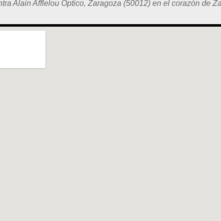
tra Alain Afflelou Óptico, Zaragoza (50012) en el corazón de Z