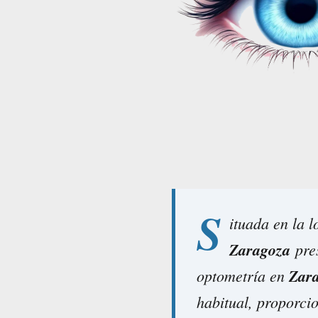
S
ituada en la 
Zaragoza
pres
optometría en
Zar
habitual, proporci