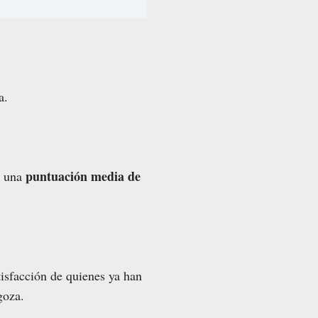
a.
puntuación media de
n una
tisfacción de quienes ya han
goza.